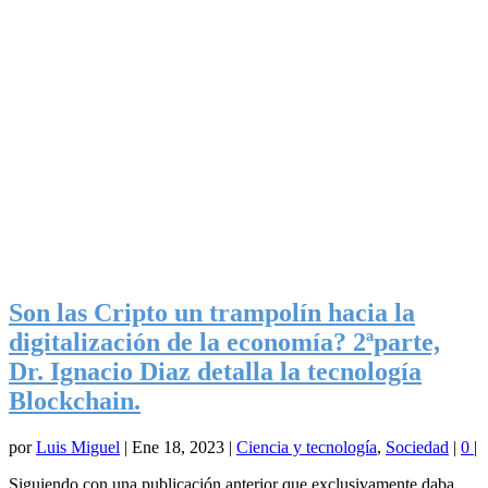
Son las Cripto un trampolín hacia la
digitalización de la economía? 2ªparte,
Dr. Ignacio Diaz detalla la tecnología
Blockchain.
por
Luis Miguel
|
Ene 18, 2023
|
Ciencia y tecnología
,
Sociedad
|
0
|
Siguiendo con una publicación anterior que exclusivamente daba