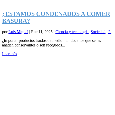
¿ESTAMOS CONDENADOS A COMER
BASURA?
por
Luis Miguel
|
Ene 11, 2025
|
Ciencia y tecnología
,
Sociedad
|
2
|
¿Importar productos traídos de medio mundo, a los que se les
añaden conservantes o son recogidos...
Leer más