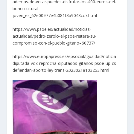
ademas-de-votar-puedes-disfrutar-los-400-euros-del-
bono-cultural-
joven_es_62e00977e4b081f3a9048cc7.html
https://www.psoe.es/actualidad/noticias-
actualidad/pedro-zerolo-el-psoe-reitera-su-
compromiso-con-el-pueblo-gitano–60737/
https://www.europapress.es/epsocial/igualdad/noticia-
diputada-vox-reprocha-diputados-gitanos-psoe-up-cs-
defiendan-aborto-ley-trans-20230218103253.html