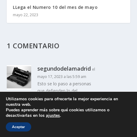
LLega el Numero 10 del mes de mayo
mayo 22, 2023
1 COMENTARIO
segundodelamadrid
el
mayo 17, 2023 a las 5:59 am
Esto se lo paso a personas
que defienden lo del
escrutinio, y son incapaces
Utilizamos cookies para ofrecerte la mejor experiencia en
nuestra web.
de ver nada en todo esto.
Puedes aprender más sobre qué cookies utilizamos o
Dicen que es imposible
desactivarlas en los
ajustes
.
RESPONDER
Aceptar