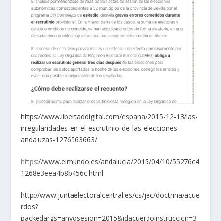
https://www.libertaddigital.com/espana/2015-12-13/las-
irregularidades-en-el-escrutinio-de-las-elecciones-
andaluzas-1276563663/
https:
//www.elmundo.es/andalucia/2015/04/10/55276c4
1268e3eea4b8b456c.html
http://www.juntaelectoralcentral.es/cs/jec/doctrina/acue
rdos?
packedargs=anyosesion=2015&idacuerdoinstruccion=3