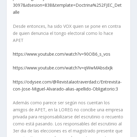
3097&idsesion=838&template=Doctrina%252FJEC_Det
alle
Desde entonces, ha sido VOX quien se pone en contra
de quien denuncia el tongo electoral como lo hace
APET
https://www.youtube.com/watch?v=90OB6_s_vos
https://www.youtube.com/watch?v=qWwMAbsdxJk
https://odysee.com/@Revistalaotraverdad:c/Entrevista-
con-Jose-Miguel-Alvarado-alias-apellido-Obligatorio:3
Además como parece ser según nos cuentan los
amigos de APET, en la LOREG no concibe una empresa
privada para responsabilizarse del escrutinio o recuento
como está pasando. Los responsables del escrutinio al
3er dia de las elecciones es el magistrado presente que