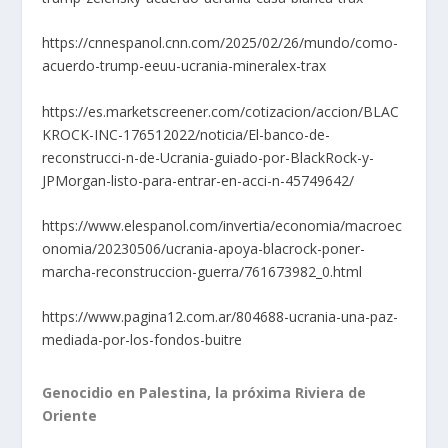
https://cnnespanol.cnn.com/2025/02/26/mundo/como-
acuerdo-trump-eeuu-ucrania-mineralex-trax
https://es.marketscreener.com/cotizacion/accion/BLAC
KROCK-INC-176512022/noticia/El-banco-de-
reconstrucci-n-de-Ucrania-guiado-por-BlackRock-y-
JPMorgan-listo-para-entrar-en-acci-n-45749642/
https://www.elespanol.com/invertia/economia/macroec
onomia/20230506/ucrania-apoya-blacrock-poner-
marcha-reconstruccion-guerra/761673982_0.html
https://www.pagina12.com.ar/804688-ucrania-una-paz-
mediada-por-los-fondos-buitre
Genocidio en Palestina, la próxima Riviera de
Oriente