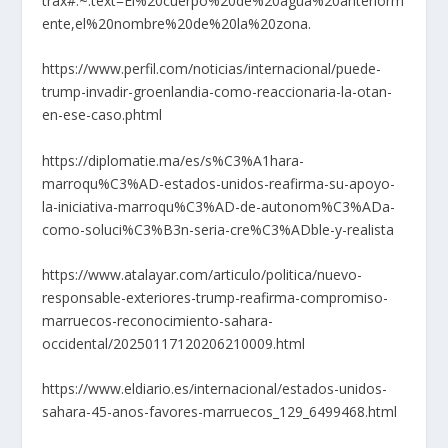
trax#:~:text=El%20cuerpo%20de%20agua%20anteriorm
ente,el%20nombre%20de%20la%20zona.
https://www.perfil.com/noticias/internacional/puede-
trump-invadir-groenlandia-como-reaccionaria-la-otan-
en-ese-caso.phtml
https://diplomatie.ma/es/s%C3%A1hara-
marroqu%C3%AD-estados-unidos-reafirma-su-apoyo-
la-iniciativa-marroqu%C3%AD-de-autonom%C3%ADa-
como-soluci%C3%B3n-seria-cre%C3%ADble-y-realista
https://www.atalayar.com/articulo/politica/nuevo-
responsable-exteriores-trump-reafirma-compromiso-
marruecos-reconocimiento-sahara-
occidental/20250117120206210009.html
https://www.eldiario.es/internacional/estados-unidos-
sahara-45-anos-favores-marruecos_129_6499468.html