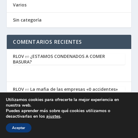
Varios
Sin categoría
COMENTARIOS RECIENTES
RLOV
¿ESTAMOS CONDENADOS A COMER
en
BASURA?
RLOV
La mafia de las empresas «0 accidentes»
en
Utilizamos cookies para ofrecerte la mejor experiencia en
nuestra web.
Puedes aprender más sobre qué cookies utilizamos o
desactivarlas en los
ajustes
.
segundodelamadrid
La mafia de las empresas «0
en
accidentes»
Aceptar