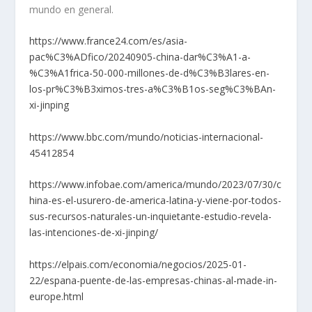
mundo en general.
https://www.france24.com/es/asia-
pac%C3%ADfico/20240905-china-dar%C3%A1-a-
%C3%A1frica-50-000-millones-de-d%C3%B3lares-en-
los-pr%C3%B3ximos-tres-a%C3%B1os-seg%C3%BAn-
xi-jinping
https://www.bbc.com/mundo/noticias-internacional-
45412854
https://www.infobae.com/america/mundo/2023/07/30/c
hina-es-el-usurero-de-america-latina-y-viene-por-todos-
sus-recursos-naturales-un-inquietante-estudio-revela-
las-intenciones-de-xi-jinping/
https://elpais.com/economia/negocios/2025-01-
22/espana-puente-de-las-empresas-chinas-al-made-in-
europe.html