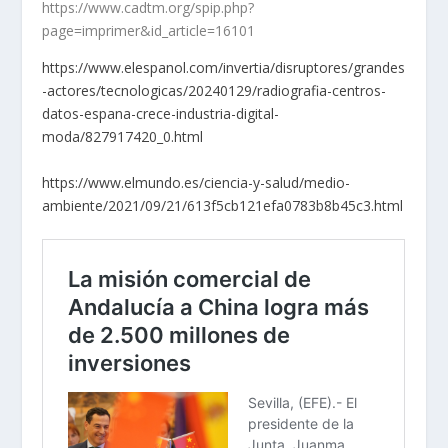
https://www.cadtm.org/spip.php?
page=imprimer&id_article=16101
https://www.elespanol.com/invertia/disruptores/grandes
-actores/tecnologicas/20240129/radiografia-centros-
datos-espana-crece-industria-digital-
moda/827917420_0.html
https://www.elmundo.es/ciencia-y-salud/medio-
ambiente/2021/09/21/613f5cb121efa0783b8b45c3.html