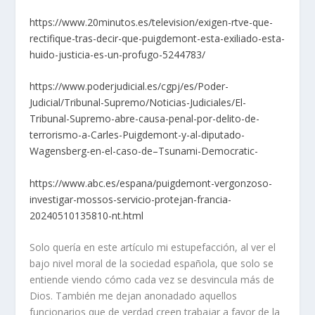
https://www.20minutos.es/television/exigen-rtve-que-
rectifique-tras-decir-que-puigdemont-esta-exiliado-esta-
huido-justicia-es-un-profugo-5244783/
https://www.poderjudicial.es/cgpj/es/Poder-
Judicial/Tribunal-Supremo/Noticias-Judiciales/El-
Tribunal-Supremo-abre-causa-penal-por-delito-de-
terrorismo-a-Carles-Puigdemont-y-al-diputado-
Wagensberg-en-el-caso-de–Tsunami-Democratic-
https://www.abc.es/espana/puigdemont-vergonzoso-
investigar-mossos-servicio-protejan-francia-
20240510135810-nt.html
Solo quería en este artículo mi estupefacción, al ver el
bajo nivel moral de la sociedad española, que solo se
entiende viendo cómo cada vez se desvincula más de
Dios. También me dejan anonadado aquellos
funcionarios que de verdad creen trabajar a favor de la